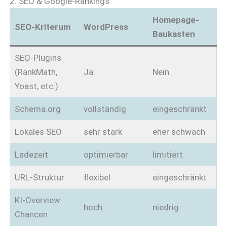
2. SEO & Google-Rankings
Homepage-
SEO-Kriterum
WordPress
Baukasten
SEO-Plugins
(RankMath,
Ja
Nein
Yoast, etc.)
Schema.org
vollständig
eingeschränkt
Lokales SEO
sehr stark
eher schwach
Ladezeit
optimierbar
limitiert
URL-Struktur
flexibel
eingeschränkt
KI-Overview
hoch
niedrig
Chancen